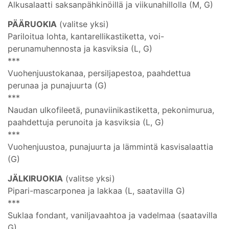
Alkusalaatti saksanpähkinöillä ja viikunahillolla (M, G)
PÄÄRUOKIA
(valitse yksi)
Pariloitua lohta, kantarellikastiketta, voi-
perunamuhennosta ja kasviksia (L, G)
***
Vuohenjuustokanaa, persiljapestoa, paahdettua
perunaa ja punajuurta (G)
***
Naudan ulkofileetä, punaviinikastiketta, pekonimurua,
paahdettuja perunoita ja kasviksia (L, G)
***
Vuohenjuustoa, punajuurta ja lämmintä kasvisalaattia
(G)
JÄLKIRUOKIA
(valitse yksi)
Pipari-mascarponea ja lakkaa (L, saatavilla G)
***
Suklaa fondant, vaniljavaahtoa ja vadelmaa (saatavilla
G)