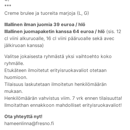
***
Creme brulee ja tuoreita marjoja (L, G)
Illallinen ilman juomia 39 euroa / hlö
Illallinen juomapaketin kanssa 64 euroa / hlö
(sis. 12
cl viini alkuruoalle, 16 cl viini pääruoalle sekä avec
jälkiruoan kanssa)
Valitse jokaisesta ryhmästä yksi vaihtoehto koko
ryhmälle.
Etukäteen ilmoitetut erityisruokavaliot otetaan
huomioon.
Tilaisuus laskutetaan ilmoitetun henkilömäärän
mukaan.
Henkilömäärän vahvistus viim. 7 vrk ennen tilaisuutta!
Ilmoitathan ennakkoon mahdolliset erityisruokavaliot!
Ota yhteyttä nyt!
hameenlinna@fresno.fi