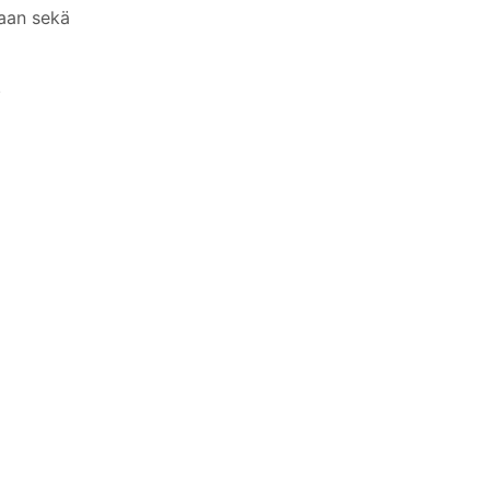
oaan sekä
.