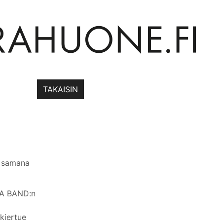
TAKAISIN
, samana
UMA BAND:n
kiertue