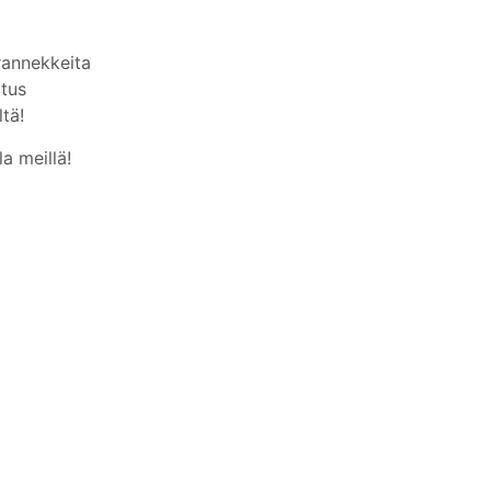
rannekkeita
tus
tä!
a meillä!