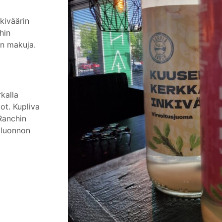
kiväärin
hin
on makuja.
kalla
t. Kupliva
Ranchin
 luonnon