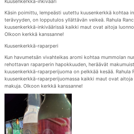
Kuusenkerkkä-inkivääri
Käsin poimittu, lempeästi uutettu kuusenkerkkä kohtaa in
terävyyden, on lopputulos yllättävän veikeä. Rahula Ranc
kuusenkerkkä-inkiväärissä kaikki maut ovat aitoja luonn
Olkoon kerkkä kanssanne!
Kuusenkerkkä-raparperi
Kun havumetsän vivahteikas aromi kohtaa mummolan nur
rehottavan raparperin hapokkuuden, heräävät makumuisto
kuusenkerkkä-raparperijuoma on pelkkää kesää. Rahula 
kuusenkerkkä-raparperijuomassa kaikki maut ovat aitoja
makuja. Olkoon kerkkä kanssanne!