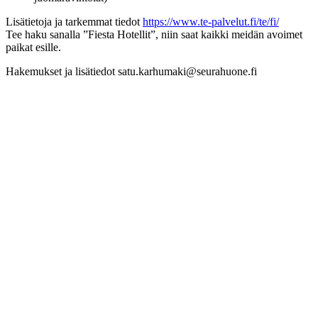
Lisätietoja ja tarkemmat tiedot
https://www.te-palvelut.fi/te/fi/
Tee haku sanalla ”Fiesta Hotellit”, niin saat kaikki meidän avoimet
paikat esille.
Hakemukset ja lisätiedot satu.karhumaki@seurahuone.fi