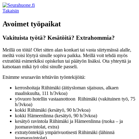
Takaisin
Avoimet työpaikat
Vakituista työtä? Kesätöitä? Extrahommia?
Meillä on töitä! Olet sitten alan konkari tai vasta siirtymässä alalle,
meiltä voisi löytyä sinulle sopiva paikka. Meillä voit tehdä myös
extratöitä esimerkiksi opiskelun tai päätyön lisäksi. Ota yhteyttä ja
katsotaan mikä työ olisi sinulle passeli.
Etsimme seuraaviin tehtäviin työntekijöitä:
kerroshoitaja Riihimäki (äitiysloman sijaisuus, alkaen
maaliskuulta, 111 h/3vkoa)
yövuoro hotellin vastaanottoon Riihimäki (vakituinen työ, 75
h/3vkoa)
kokki Riihimäki (kesätyö, 90 h/3vkoa)
kokki Hämeenlinna (kesätyö, 90 h/3vkoa)
kesätyö ravintola Riihimäki ja Hämeenlinna (ruoka – ja
juomaravintolat, extra)
extratyöntekijä ympärivuotisesti Riihimäki (lähinnä
juomaravintolat)