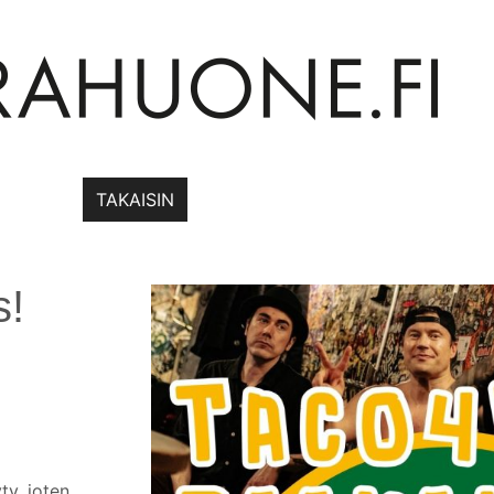
TAKAISIN
s!
ty, joten